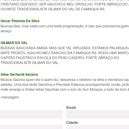
CRISTIANO QUEVEDO. SER GAUCHO E MEU ORGULHO. FORTE ABRAÇO DO 
OUVINTE TRADICIONALISTA GILMAR DO VAL DE CAMAQUA RS.
Oscar Pimenta Da Silva
Buenas dias, hoje estás com uma baita programação, é isso que precisamos,gra
abraço
GILMAR DO VAL
BUENAS GAUCHADA AMIGA, MAS QUE TAL XIRUZADA. ESTAMOS PALANQUE
MATE PRONTO, AQUI NO MEU RANCHO EM CAMAQUA RS. RODA UMA MARC
CAPITÃO FAUSTINO A ESCOLA DO PEÃO CASEIRO. FORTE ABRAÇO DO
TRADICIONALISTA GILMAR DO VAL.
Aline Gerhardt Saraiva
Música Gaúcha quem fez e quem faz, descansa o cérebro na letra e mentaliza oq
satisfaz. Uma boa tarde Gaúchos e Prendas! Estamos acompanhando vocês, junt
mate amargo e lindas letras Gaúchas com o som do Sul! Abraços, e tudo de bom á
a mensagem
Email:
Cidade: