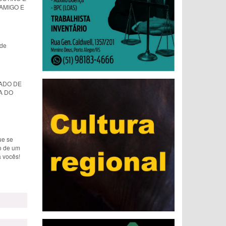
AMIGO E
nde
ADO DE
A DO
ue se
o de um
 vocês!