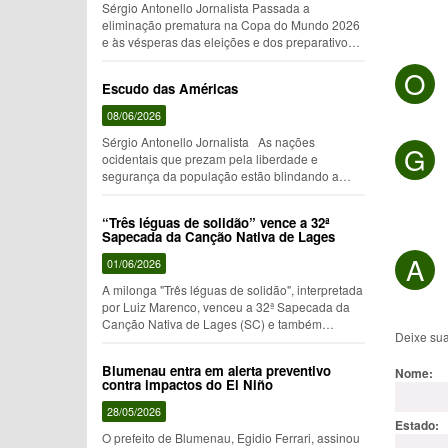
Sérgio Antonello Jornalista Passada a
eliminação prematura na Copa do Mundo 2026
e às vésperas das eleições e dos preparativos
para mais uma Oktoberfest, nada melhor que
O
programar um lazer cultural em fa…
Escudo das Américas
08/06/2026
Sérgio Antonello Jornalista As nações
G
ocidentais que prezam pela liberdade e
segurança da população estão blindando a
metade do globo terrestre a Oeste do Meridiano
de Greenwich contra o narcotr&…
“Três léguas de solidão” vence a 32ª
Sapecada da Canção Nativa de Lages
A
01/06/2026
A milonga "Três léguas de solidão", interpretada
por Luiz Marenco, venceu a 32ª Sapecada da
Canção Nativa de Lages (SC) e também
Deixe su
ganhou os prêmios de melhor melodia e melhor
letra. A praça J…
Blumenau entra em alerta preventivo
Nome:
contra impactos do El Niño
28/05/2026
Estado:
O prefeito de Blumenau, Egidio Ferrari, assinou