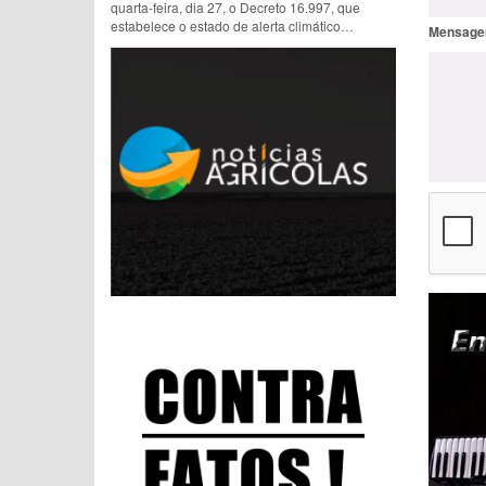
quarta-feira, dia 27, o Decreto 16.997, que
estabelece o estado de alerta climático
Mensage
preventivo no município. A medida busca
preparar a cidade para possíveis impactos
causados pelo fen&o…